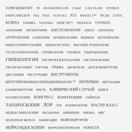
20ЗВЕЗДНЫХЛЕТ
3D
4SURGEONSCLUB
C-MAC
CALCULASE
COVID-19
ICG
ENDOCAMELEON
FAQ
FESS
FLEX-XC1
IMAGE1 S™
IRCAD
LOTTA
RUBINA
VITOM3D
SAPHIRA
SCENARA
SPINE TIP™
TELEPACK
АНЕСТЕЗИОЛОГИЯ
АНАТОМИЯ
АНГИОГРАФИЯ
АПНОЭ
АППАРАТЫ
АРТРОСКОПИЯ
БАРИАТРИЯ
БРОНХОСКОПИЯ
ВЕБИНАР
ВЕТЕРИНАРИЯ
ВИДЕОЛАРИНГОСКОПИЯ
ВИДЕОСИСТЕМА
ВЫСОКИЕ ТЕХНОЛОГИИ
ГАСТРОЭНТЕРОЛОГИЯ
ГЕРНИОЛОГИЯ
ГИГИЕНА
ГИДРОЦЕФАЛИЯ
ГИНЕКОЛОГИЯ
ГИСТЕРОРЕЗЕКТОСКОПИЯ
ГИСТЕРОСКОПИЯ
ГРЫЖА
ГИСТЕРЭКТОМИЯ
ГОРТАНЬ
ДЕРЖАТЕЛЬ
ДЕТСКАЯХИРУРГИЯ
ИНСТРУМЕНТЫ
ДИССЕКЦИЯ
ИНСТРУКЦИЯ
ИНТЕРВЬЮ
ИНТЕГРИРОВАННАЯ ОПЕРАЦИОННАЯ OR1™
ИНТУБАЦИЯ
КЛИНИЧЕСКИЙ СЛУЧАЙ
КАРДИОХИРУРГИЯ
КИСТЬ
КНИГИ
КОНГРЕСС
КОНФЕРЕНЦИЯ
КОЛОНОСКОПИЯ
ЛАЙФХАК
ЛОР
ЛАПАРОСКОПИЯ
МАСТЕР-КЛАСС
ЛОР
МАММОЛОГИЯ
МЕДИАСТИНОСКОПИЯ
МЕЛАНОМА
МИНИПЕРК
МИОМА
МИС
НЕЙРОХИРУРГИЯ
МОЛОЧНАЯ ЖЕЛЕЗА
НАВИГАЦИЯ
НЕЙРОЭНДОСКОПИЯ
НОВОСТИ
НЕФРОЛИТОТРИПСИЯ